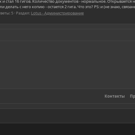
пух и стал 16 гигов. Количество документов - нормальное. Открывается
и делать с него копию - остается 2 гига. Что это? PS: и (не знаю, связаны
веты: 5
Раздел:
Lotus - Администрирование
Контакты
Пр