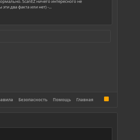
 нормально. ScanEZ ничего интересного не
 эти два факта или нет) -...
R
авила
Безопасность
Помощь
Главная
S
S