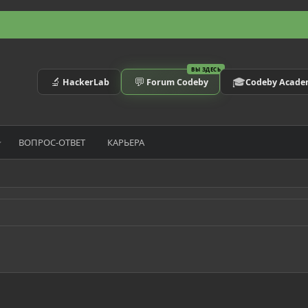
ВЫ ЗДЕСЬ
🔬
💬
🎓
HackerLab
Forum Codeby
Codeby Acad
ВОПРОС-ОТВЕТ
КАРЬЕРА