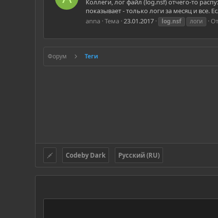
Коллеги, лог файл (log.nsf) отчего-то рас
показывает - только логи за месяц и все. Есл
anna
Тема
23.01.2017
От
log.nsf
логи
Форум
Теги
Codeby Dark
Русский (RU)