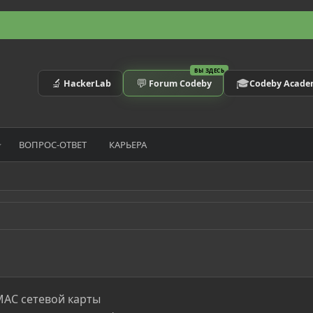
ВЫ ЗДЕСЬ
🔬
💬
🎓
HackerLab
Forum Codeby
Codeby Acad
ВОПРОС-ОТВЕТ
КАРЬЕРА
АС сетевой карты