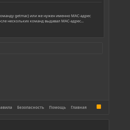
команду getmac) или же нужен именно MAC-адрес
осле нескольких команд выдавал MAC-адрес...
R
авила
Безопасность
Помощь
Главная
S
S