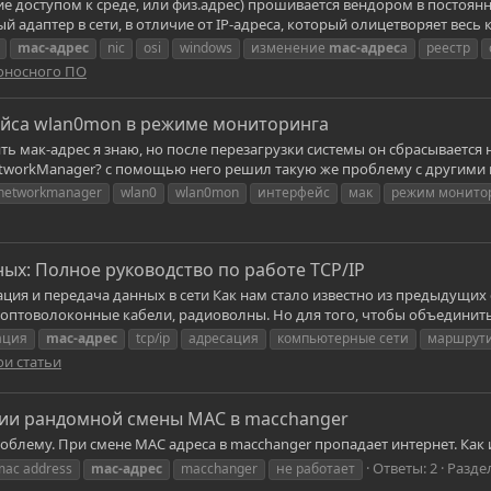
ние доступом к среде, или физ.адрес) прошивается вендором в постоя
 адаптер в сети, в отличие от IP-адреса, который олицетворяет весь
mac-адрес
nic
osi
windows
изменение
mac-адрес
а
реестр
доносного ПО
ейса wlan0mon в режиме мониторинга
ть мак-адрес я знаю, но после перезагрузки системы он сбрасывается
workManager? с помощью него решил такую же проблему с другими инт
networkmanager
wlan0
wlan0mon
интерфейс
мак
режим монито
ых: Полное руководство по работе TCP/IP
я и передача данных в сети Как нам стало известно из предыдущих 
 оптоволоконные кабели, радиоволны. Но для того, чтобы объединить 
ация
mac-адрес
tcp/ip
адресация
компьютерные сети
маршрут
и статьи
нии рандомной смены MAC в macchanger
блему. При смене MAC адреса в macchanger пропадает интернет. Как и
Ответы: 2
Разде
mac address
mac-адрес
macchanger
не работает