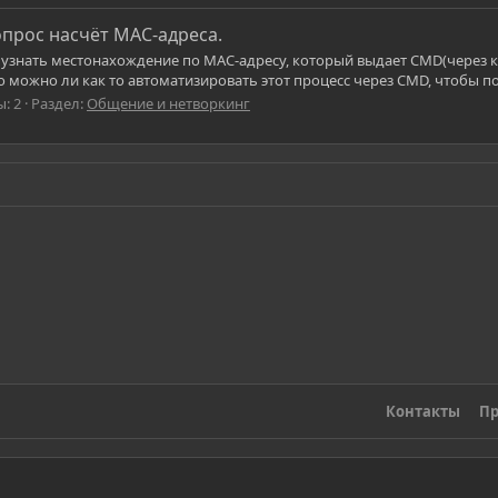
прос насчёт MAC-адреса.
и узнать местонахождение по MAC-адресу, который выдает CMD(через 
о можно ли как то автоматизировать этот процесс через CMD, чтобы п
: 2
Раздел:
Общение и нетворкинг
Контакты
Пр