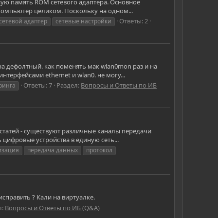
нную память ROM сетевого адаптера. Основное
 компьютер целиком. Поскольку на одном...
Ответы: 2
сетевой адаптер
сетевые настройки
 на дефолтный. как поменять мак wlan0mon раз и на
ерфейсами ethernet и wlan0. не могу...
Ответы: 7
Раздел:
Вопросы и Ответы по ИБ
ринга
статей - существуют различные каналы передачи
цифровые устройства в единую сеть...
изация
передача данных
протокол
справить ? Кали на виртуалке.
л:
Вопросы и Ответы по ИБ (Q&A)