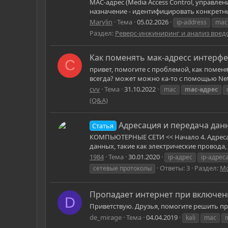
MAC-адрес (Media Access Control, управле
назначение - идентифицировать конкретный
Marylin
Тема
05.02.2026
ip-address
mac
Раздел:
Реверс-инжиниринг и анализ вре
Как поменять мак-адресс интерф
C
привет, помогите с проблемой, как поменя
всегда? может можно ка-то с помощью Net
cvv
Тема
31.10.2022
mac
mac-адрес
(Q&A)
Адресация и передача данн
Статья
КОМПЬЮТЕРНЫЕ СЕТИ << Начало 4. Адресаци
данных, такие как электрические провода,
1984
Тема
30.01.2020
ip-адрес
ip-адрес
Ответы: 3
Раздел:
Мо
сетевые протоколы
Пропадает интернет при включе
D
Приветствую. Друзья, помогите решить про
de_mirage
Тема
04.04.2019
kali
mac