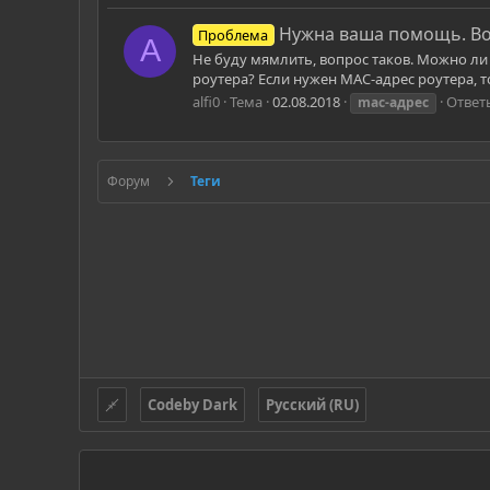
Нужна ваша помощь. Во
Проблема
A
Не буду мямлить, вопрос таков. Можно л
роутера? Если нужен MAC-адрес роутера, т
alfi0
Тема
02.08.2018
Ответы
mac-адрес
Форум
Теги
Codeby Dark
Русский (RU)