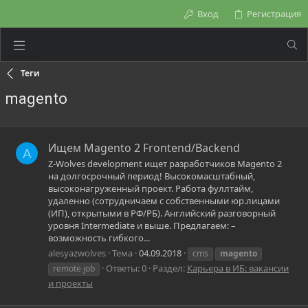
Вход
Регистрация
Теги
magento
Ищем Magento 2 Frontend/Backend
A
Z-Wolves development ищет разработчиков Magento 2
на долгосрочный период! Высокомасштабный,
высоконагруженный проект. Работа фуллтайм,
удаленно (сотрудничаем с собственными юр.лицами
(ИП), открытыми в РФ/РБ). Английский разговорный
уровня Intermediate и выше. Предлагаем: –
возможность гибкого...
alesyazwolves
Тема
04.09.2018
cms
magento
Ответы: 0
Раздел:
Карьера в ИБ: вакансии
remote job
и проекты