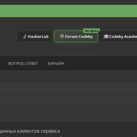
ВЫ ЗДЕСЬ
🔬
💬
🎓
HackerLab
Forum Codeby
Codeby Acad
ВОПРОС-ОТВЕТ
КАРЬЕРА
 данных клиентов сервиса