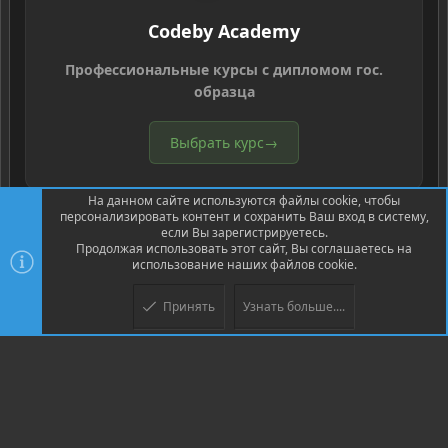
Codeby Academy
Профессиональные курсы с дипломом гос.
образца
Выбрать курс
→
На данном сайте используются файлы cookie, чтобы
персонализировать контент и сохранить Ваш вход в систему,
если Вы зарегистрируетесь.
Продолжая использовать этот сайт, Вы соглашаетесь на
использование наших файлов cookie.
®
Community platform by XenForo
© 2010-2026 XenForo Ltd.
Перевод
®
от Jumuro
Принять
Узнать больше....
Верх
Низ
XenPorta 2 PRO
© Jason Axelrod of
8WAYRUN