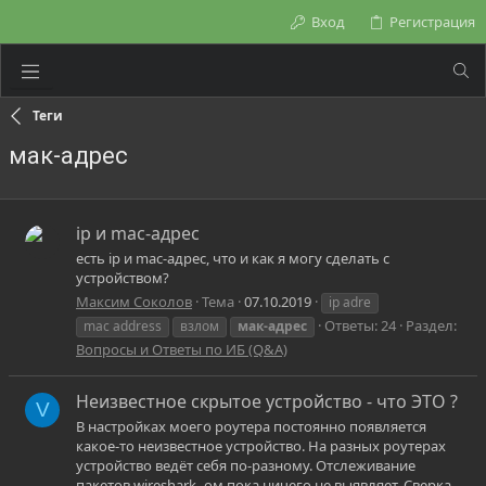
Вход
Регистрация
Теги
мак-адрес
ip и mac-адрес
есть ip и mac-адрес, что и как я могу сделать с
устройством?
Максим Соколов
Тема
07.10.2019
ip adre
Ответы: 24
Раздел:
mac address
взлом
мак-адрес
Вопросы и Ответы по ИБ (Q&A)
Неизвестное скрытое устройство - что ЭТО ?
V
В настройках моего роутера постоянно появляется
какое-то неизвестное устройство. На разных роутерах
устройство ведёт себя по-разному. Отслеживание
пакетов wireshark -ом пока ничего не выявляет. Сверка