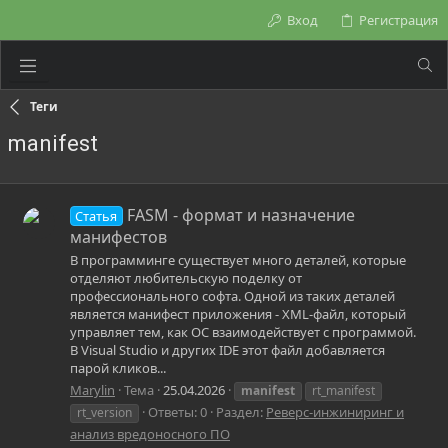
Вход
Регистрация
Теги
manifest
FASM - формат и назначение
Статья
манифестов
В программинге существует много деталей, которые
отделяют любительскую поделку от
профессионального софта. Одной из таких деталей
является манифест приложения - XML-файл, который
управляет тем, как ОС взаимодействует с программой.
В Visual Studio и других IDE этот файл добавляется
парой кликов...
Marylin
Тема
25.04.2026
manifest
rt_manifest
Ответы: 0
Раздел:
Реверс-инжиниринг и
rt_version
анализ вредоносного ПО