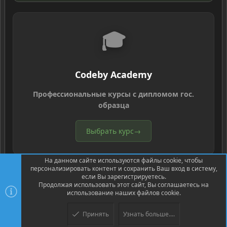
🎓
Codeby Academy
Профессиональные курсы с дипломом гос.
образца
Выбрать курс
→
На данном сайте используются файлы cookie, чтобы
персонализировать контент и сохранить Ваш вход в систему,
если Вы зарегистрируетесь.
Продолжая использовать этот сайт, Вы соглашаетесь на
использование наших файлов cookie.
®
Community platform by XenForo
© 2010-2026 XenForo Ltd.
Перевод
®
от Jumuro
Принять
Узнать больше....
Верх
Низ
XenPorta 2 PRO
© Jason Axelrod of
8WAYRUN