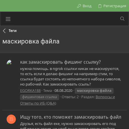
Вход
Регистрация
Теги
маскировка файла
как замаскировать фишинг ссылку?
нужна помощь. в ngrok ссылки никак не маскируются,
то есть если я делаю фишинг на например стим, то
ссылка будет состоять из непонятного набора сиволов,
но рабочей. Как замаскировать ссыль?
EGORKA188
Тема
08.08.2020
маскировка
файла
Ответы: 2
Раздел:
Вопросы и
фишинговая ссылка
Ответы по ИБ (Q&A)
Ищу того, кто поможет замаскировать файл
B
Друзья, есть файл exe, нужно замаскировать его под
pdf или rar архив, но чтоб он не терял своих свойств,