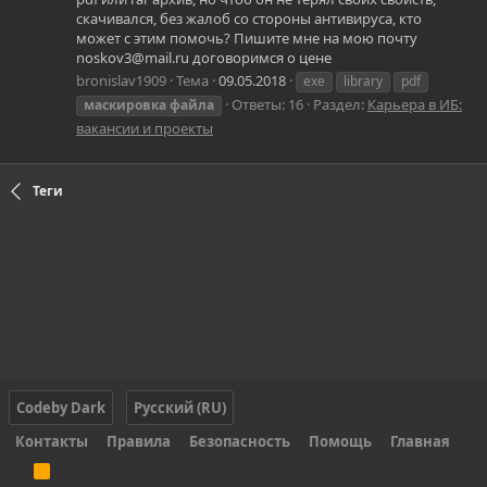
скачивался, без жалоб со стороны антивируса, кто
может с этим помочь? Пишите мне на мою почту
noskov3@mail.ru договоримся о цене
bronislav1909
Тема
09.05.2018
exe
library
pdf
Ответы: 16
Раздел:
Карьера в ИБ:
маскировка
файла
вакансии и проекты
Теги
Codeby Dark
Русский (RU)
Контакты
Правила
Безопасность
Помощь
Главная
R
S