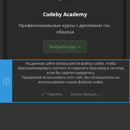
Codeby Academy
Профессиональные курсы с дипломом гос.
образца
Выбрать курс
→
На данном сайте используются файлы cookie, чтобы
персонализировать контент и сохранить Ваш вход в систему,
если Вы зарегистрируетесь.
Продолжая использовать этот сайт, Вы соглашаетесь на
использование наших файлов cookie.
®
Community platform by XenForo
© 2010-2026 XenForo Ltd.
Перевод
®
от Jumuro
Принять
Узнать больше....
Верх
Низ
XenPorta 2 PRO
© Jason Axelrod of
8WAYRUN