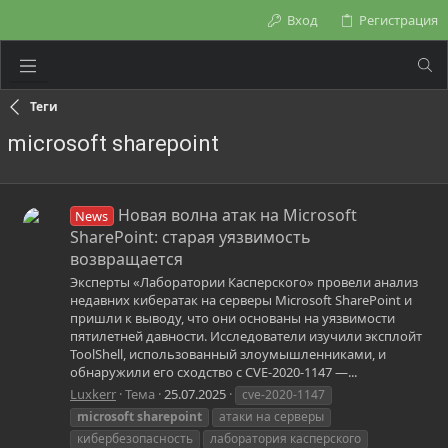
Вход
Регистрация
Теги
microsoft sharepoint
Новая волна атак на Microsoft
News
SharePoint: старая уязвимость
возвращается
Эксперты «Лаборатории Касперского» провели анализ
недавних кибератак на серверы Microsoft SharePoint и
пришли к выводу, что они основаны на уязвимости
пятилетней давности. Исследователи изучили эксплойт
ToolShell, использованный злоумышленниками, и
обнаружили его сходство с CVE-2020-1147 —...
Luxkerr
Тема
25.07.2025
cve-2020-1147
microsoft
sharepoint
атаки на серверы
кибербезопасность
лаборатория касперского