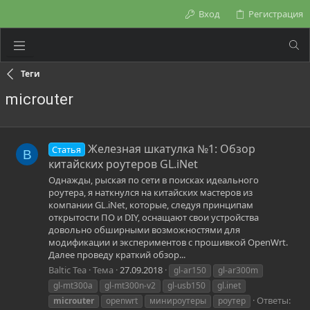
Вход
Регистрация
Теги
microuter
Железная шкатулка №1: Обзор
Статья
B
китайских роутеров GL.iNet
Однажды, рыская по cети в поисках идеального
роутера, я наткнулся на китайских мастеров из
компании GL.iNet, которые, следуя принципам
открытости ПО и DIY, оснащают свои устройства
довольно обширными возможностями для
модификации и экспериментов с прошивкой OpenWrt.
Далее проведу краткий обзор...
Baltic Tea
Тема
27.09.2018
gl-ar150
gl-ar300m
gl-mt300a
gl-mt300n-v2
gl-usb150
gl.inet
Ответы:
microuter
openwrt
минироутеры
роутер