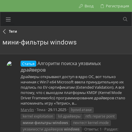
Вход
Регистрация
Теги
мини-фильтры windows
Алгоритм поиска уязвимых
Статья
драйверов
Драйверы открывают доступ в ядро ОС, вот только
начиная с Win7-x64 Microsoft ввела принудительную их
подпись по EV-сертификатам (Extended Validation). А всё
потому, что с выходом платформы KMDF (Kernel Mode
Driver Frameworks) программирование драйверов стало
напоминать игру «Тетрис», в...
Marylin
Тема
29.11.2025
byovd атаки
kernel exploitation
lol-драйверы
ntfs reparse point
мини-фильтры
windows
пентест kernel-mode
Ответы: 1
Раздел:
уязвимости драйверов
windows