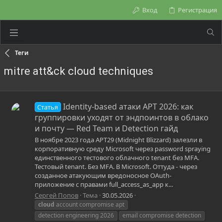
Вход
Регистрация
Теги
mitre att&ck cloud techniques
Identity-based атаки APT 2026: как
Статья
группировки уходят от эндпоинтов в облако
и почту — Red Team и Detection гайд
В ноябре 2023 года APT29 (Midnight Blizzard) залезли в
корпоративную среду Microsoft через password spraying
единственного тестового облачного tenant без MFA.
Тестовый tenant. Без MFA. В Microsoft. Оттуда - через
созданное атакующим вредоносное OAuth-
приложение с правами full_access_as_app к...
Сергей Попов
Тема
30.05.2026
cloud
account compromise apt
detection engineering 2026
email compromise detection