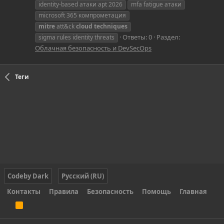
identity-based атаки apt 2026
mfa fatigue атаки
microsoft 365 компрометация
mitre
att&ck
cloud
techniques
Ответы: 0
Раздел:
sigma rules identity threats
Облачная безопасность и DevSecOps
Теги
Codeby Dark
Русский (RU)
Контакты
Правила
Безопасность
Помощь
Главная
R
S
S