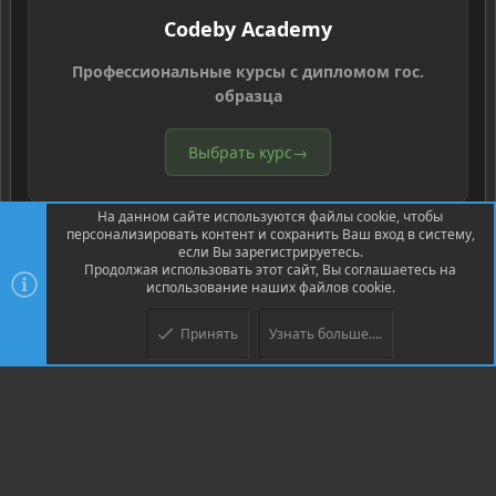
Codeby Academy
Профессиональные курсы с дипломом гос.
образца
Выбрать курс
→
На данном сайте используются файлы cookie, чтобы
персонализировать контент и сохранить Ваш вход в систему,
если Вы зарегистрируетесь.
Продолжая использовать этот сайт, Вы соглашаетесь на
использование наших файлов cookie.
®
Community platform by XenForo
© 2010-2026 XenForo Ltd.
Перевод
®
от Jumuro
Принять
Узнать больше....
Верх
Низ
XenPorta 2 PRO
© Jason Axelrod of
8WAYRUN