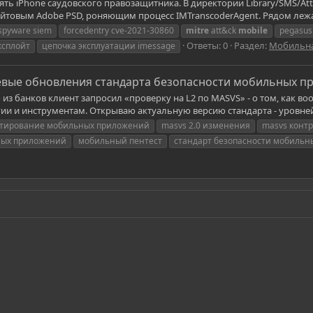
ырять iPhone саудовского правозащитника. В директории Library/SMS/
айтовым Adobe PSD, роняющим процесс IMTranscoderAgent. Рядом лежали
 spyware siem
forcedentry cve-2021-30860
mitre
att&ck
mobile
pegasus
Ответы: 0
Раздел:
Мобильна
эксплойт
цепочка эксплуатации imessage
чевые обновления стандарта безопасности мобильных 
 из банков клиент запросил «проверку на L2 по MASVS» - о том, как 
и и инструментам. Открываю актуальную версию стандарта - уровней L1
стирование мобильных приложений
masvs 2.0 изменения
masvs конт
ных приложений
мобильный пентест
стандарт безопасности мобиль