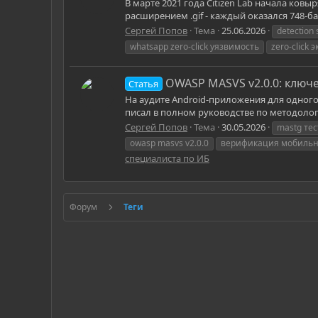
В марте 2021 года Citizen Lab начала ков
расширением .gif - каждый оказался 748-б
Сергей Попов
Тема
25.06.2026
detection
whatsapp zero-click уязвимость
zero-click 
OWASP MASVS v2.0.0: клю
Статья
На аудите Android-приложения для одного
писал в полном руководстве по методологи
Сергей Попов
Тема
30.05.2026
mastg те
owasp masvs v2.0.0
верификация мобиль
специалиста по ИБ
Форум
Теги