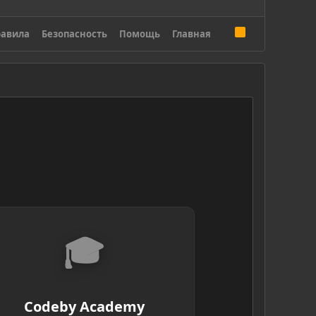
R
авила
Безопасность
Помощь
Главная
S
S
🎓
Codeby Academy