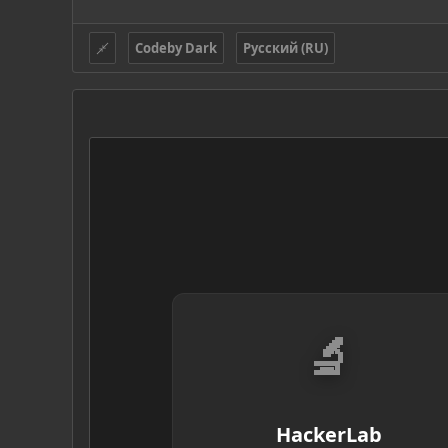
Codeby Dark
Русский (RU)
🔬
HackerLab