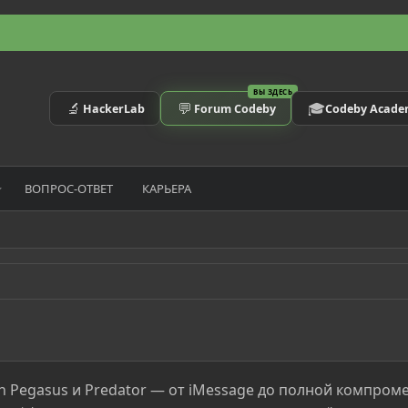
ВЫ ЗДЕСЬ
🔬
💬
🎓
HackerLab
Forum Codeby
Codeby Acad
ВОПРОС-ОТВЕТ
КАРЬЕРА
chain Pegasus и Predator — от iMessage до полной компро