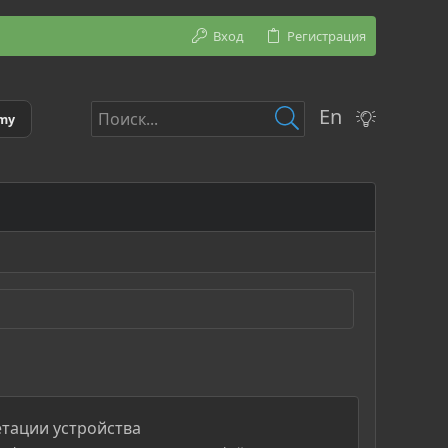
Вход
Регистрация
En
emy
метации устройства