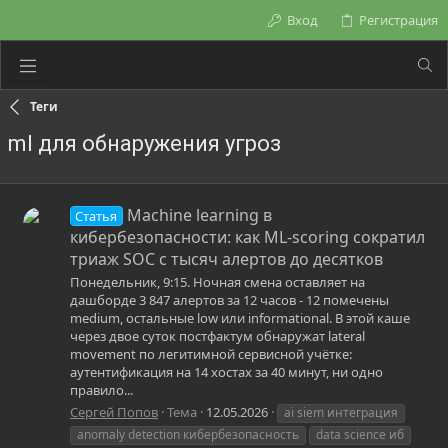
Вход
Регистрация
Теги
ml для обнаружения угроз
Machine learning в
Статья
кибербезопасности: как ML-scoring сократил
триаж SOC с тысяч алертов до десятков
Понедельник, 9:15. Ночная смена оставляет на
дашборде 3 847 алертов за 12 часов - 12 помечены
medium, остальные low или informational. В этой каше
через двое суток постфактум обнаружат lateral
movement по легитимной сервисной учётке:
аутентификация на 14 хостах за 40 минут, ни одно
правило...
Сергей Попов
Тема
12.05.2026
ai siem интеграция
anomaly detection кибербезопасность
data science иб