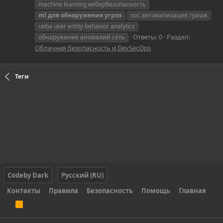
machine learning кибербезопасность
ml
для
обнаружения
угроз
soc автоматизация триаж
ueba user entity behavior analytics
Ответы: 0
Раздел:
обнаружение аномалий сеть
Облачная безопасность и DevSecOps
Теги
Codeby Dark
Русский (RU)
Контакты
Правила
Безопасность
Помощь
Главная
R
S
S