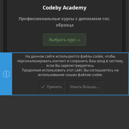
Codeby Academy
Профессиональные курсы с дипломом гос.
образца
Выбрать курс
→
На данном сайте используются файлы cookie, чтобы
персонализировать контент и сохранить Ваш вход в систему,
если Вы зарегистрируетесь.
Продолжая использовать этот сайт, Вы соглашаетесь на
использование наших файлов cookie.
®
Community platform by XenForo
© 2010-2026 XenForo Ltd.
Перевод
®
от Jumuro
Принять
Узнать больше....
Верх
Низ
XenPorta 2 PRO
© Jason Axelrod of
8WAYRUN