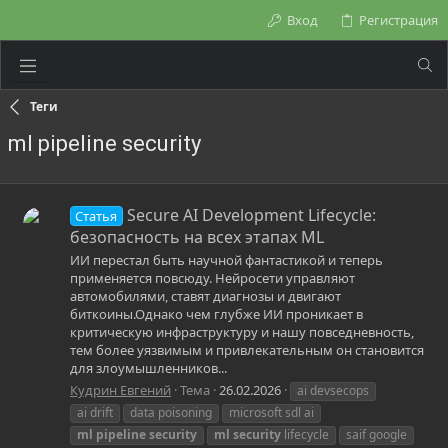
Вход
Регистрация
Теги
ml pipeline security
Secure AI Development Lifecycle:
Статья
безопасность на всех этапах ML
ИИ перестал быть научной фантастикой и теперь
применяется повсюду. Нейросети управляют
автомобилями, ставят диагнозы и двигают
биткоины.Однако чем глубже ИИ проникает в
критическую инфраструктуру и нашу повседневность,
тем более уязвимым и привлекательным он становится
для злоумышленников...
Кудрин Евгений
Тема
26.02.2026
ai devsecops
ai drift
data poisoning
microsoft sdl ai
ml
pipeline
security
ml
security
lifecycle
saif google