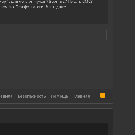
омер 1. Для чего он нужен? Звонить? Писать СМС?
прочего. Телефон может быть даже...
R
авила
Безопасность
Помощь
Главная
S
S