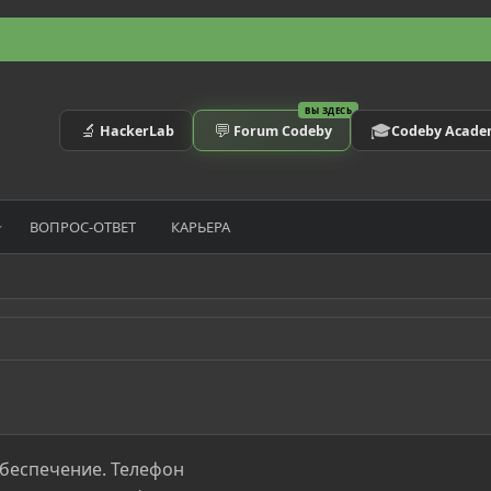
ВЫ ЗДЕСЬ
🔬
💬
🎓
HackerLab
Forum Codeby
Codeby Acad
ВОПРОС-ОТВЕТ
КАРЬЕРА
беспечение. Телефон