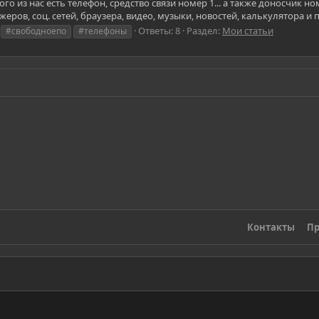
го из нас есть телефон, средство связи номер 1... а также доносчик н
ров, соц. сетей, браузера, видео, музыки, новостей, калькулятора и 
Ответы: 8
Раздел:
Мои статьи
#свободноепо
#телефоны
Контакты
Пр