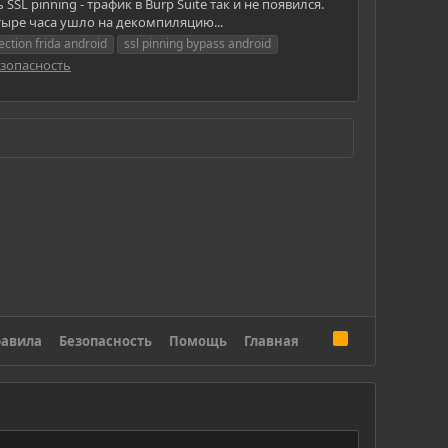
L pinning - трафик в Burp Suite так и не появился.
тыре часа ушло на декомпиляцию...
ection frida android
ssl pinning bypass android
зопасность
R
авила
Безопасность
Помощь
Главная
S
S