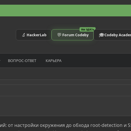
ВЫ ЗДЕСЬ
🔬
💬
🎓
HackerLab
Forum Codeby
Codeby Acad
ВОПРОС-ОТВЕТ
КАРЬЕРА
й: от настройки окружения до обхода root-detection и S