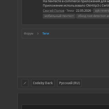
На пентесте e-commerce приложения для мар
Приложение использовало OkHttp3 с Certif
Сергей Попов
Тема
22.05.2026
apk rever
мобильный пентест
обход root detection a
Форум
Теги
Codeby Dark
Русский (RU)