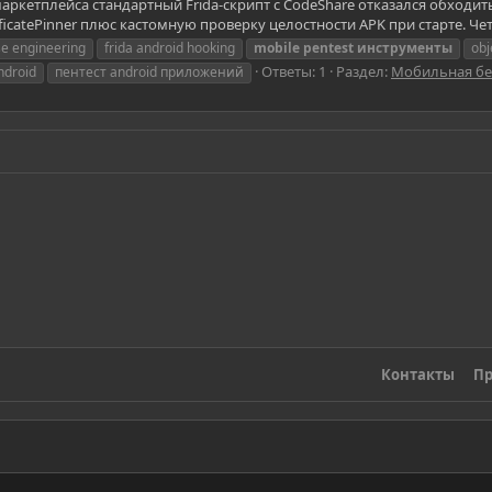
кетплейса стандартный Frida-скрипт с CodeShare отказался обходить SS
icatePinner плюс кастомную проверку целостности APK при старте. Че
se engineering
frida android hooking
mobile
pentest
инструменты
obj
Ответы: 1
Раздел:
Мобильная бе
ndroid
пентест android приложений
Контакты
Пр