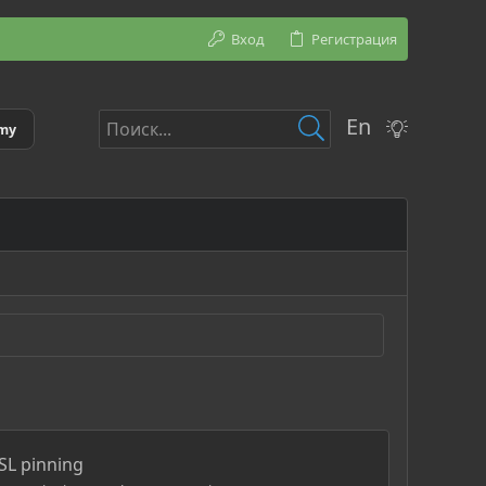
Вход
Регистрация
En
emy
SL pinning