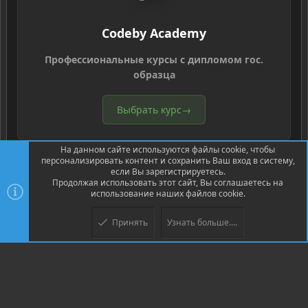
Codeby Academy
Профессиональные курсы с дипломом гос.
образца
Выбрать курс
→
На данном сайте используются файлы cookie, чтобы
персонализировать контент и сохранить Ваш вход в систему,
если Вы зарегистрируетесь.
Продолжая использовать этот сайт, Вы соглашаетесь на
использование наших файлов cookie.
®
Community platform by XenForo
© 2010-2026 XenForo Ltd.
Перевод
®
от Jumuro
Принять
Узнать больше....
Верх
Низ
XenPorta 2 PRO
© Jason Axelrod of
8WAYRUN