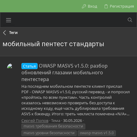
Вход
Регистрация
Теги
мобильный пентест стандарты
OWASP MASVS v1.5.0: разбор
Статья
обновлений глазами мобильного
пентестера
На последнем мобильном пентесте клиент прислал
PDF - OWASP MASVS v1.5.0, русский перевод - и попросил
«пройтись по всем пунктам». Часть контролей
оказалось невозможно проверить без доступа к
исходному коду, ещё часть дублировала требования
ASVS к бэкенду. Итого: треть чеклиста помечена «N/A»...
Сергей Попов
Тема
30.05.2026
masvs требования безопасности
masvs уровни безопасности
owasp masvs v1.5.0