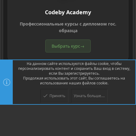
Codeby Academy
Профессиональные курсы с дипломом гос.
образца
Выбрать курс
→
На данном сайте используются файлы cookie, чтобы
персонализировать контент и сохранить Ваш вход в систему,
если Вы зарегистрируетесь.
Продолжая использовать этот сайт, Вы соглашаетесь на
использование наших файлов cookie.
®
Community platform by XenForo
© 2010-2026 XenForo Ltd.
Перевод
®
от Jumuro
Принять
Узнать больше....
Верх
Низ
XenPorta 2 PRO
© Jason Axelrod of
8WAYRUN