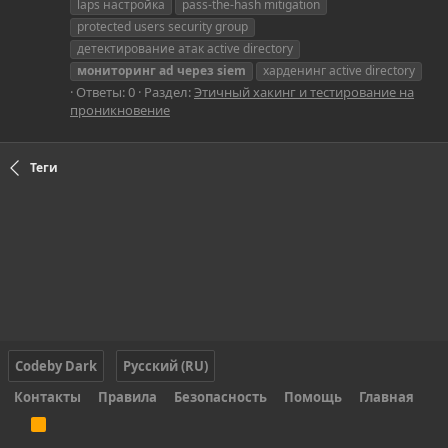
laps настройка
pass-the-hash mitigation
protected users security group
детектирование атак active directory
мониторинг
ad
через
siem
харденинг active directory
Ответы: 0
Раздел:
Этичный хакинг и тестирование на
проникновение
Теги
Codeby Dark
Русский (RU)
Контакты
Правила
Безопасность
Помощь
Главная
R
S