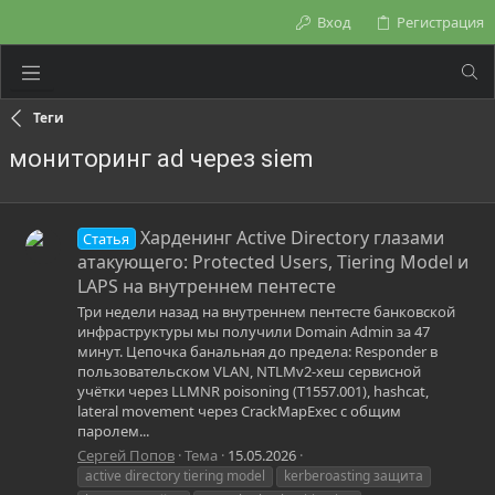
Вход
Регистрация
Теги
мониторинг ad через siem
Харденинг Active Directory глазами
Статья
атакующего: Protected Users, Tiering Model и
LAPS на внутреннем пентесте
Три недели назад на внутреннем пентесте банковской
инфраструктуры мы получили Domain Admin за 47
минут. Цепочка банальная до предела: Responder в
пользовательском VLAN, NTLMv2-хеш сервисной
учётки через LLMNR poisoning (T1557.001), hashcat,
lateral movement через CrackMapExec с общим
паролем...
Сергей Попов
Тема
15.05.2026
active directory tiering model
kerberoasting защита