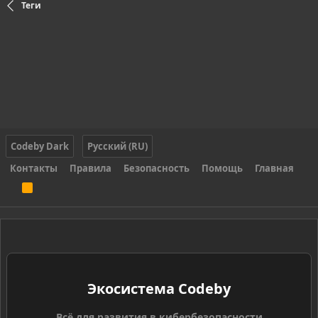
Теги
Codeby Dark
Русский (RU)
Контакты
Правила
Безопасность
Помощь
Главная
R
S
S
Экосистема Codeby
Всё для развития в кибербезопасности