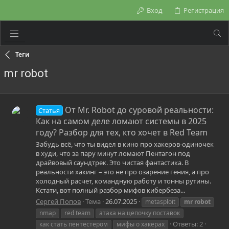
Вход
Регистрация
Теги
mr robot
От Mr. Robot до суровой реальности:
Статья
Как на самом деле ломают системы в 2025
году? Разбор для тех, кто хочет в Red Team
Забудь всё, что ты видел в кино про хакеров-одиночек
в худи, что за пару минут ломают Пентагон под
драйвовый саундтрек. Это чистая фантастика. В
реальности хакинг – это не про озарение гения, а про
холодный расчет, командную работу и тонны рутины.
Кстати, вот полный разбор мифов кибербеза...
Сергей Попов
Тема
26.07.2025
metasploit
mr
robot
nmap
red team
атака на цепочку поставок
Ответы: 2
как стать пентестером
мифы о хакерах