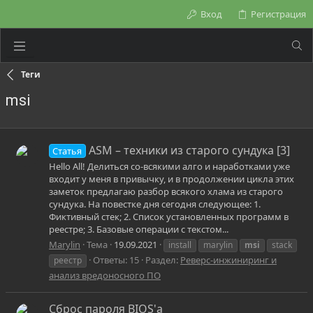
Вход
Регистрация
Теги
msi
ASM – техники из старого сундука [3]
Статья
Hello All! Делиться со-всякими алго и наработками уже
входит у меня в привычку, и в продолжении цикла этих
заметок предлагаю разбор всякого хлама из старого
сундука. На повестке дня сегодня следующее: 1.
Фиктивный стек; 2. Список установленных программ в
реестре; 3. Базовые операции с текстом...
Marylin
Тема
19.09.2021
install
marylin
msi
stack
Ответы: 15
Раздел:
Реверс-инжиниринг и
реестр
анализ вредоносного ПО
Сброс пароля BIOS'а