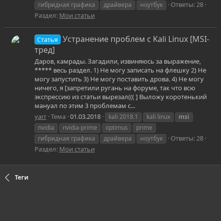
Ответы: 28
гибридная графика
драйвера
ноутбук
Раздел:
Мои статьи
Устранение проблем с Kali Linux [MSI-
Статья
тред]
Даров, камрады. Загадили, извиняюсь за выражение,
***** весь раздел. 1) Не могу записать на флешку 2) Не
могу запустить 3) Не могу поставить дрова. 4) Не могу
ничего, я [запретили ругань на форуме, так что всю
экспрессию из статьи вырезал((( ] Выложу коротенький
мануал по этим 3 проблемам с...
yarr
Тема
01.03.2018
kali 2018.1
kali linux
msi
nvidia
nvidia-prime
optimus
prime
Ответы: 28
гибридная графика
драйвера
ноутбук
Раздел:
Мои статьи
Теги