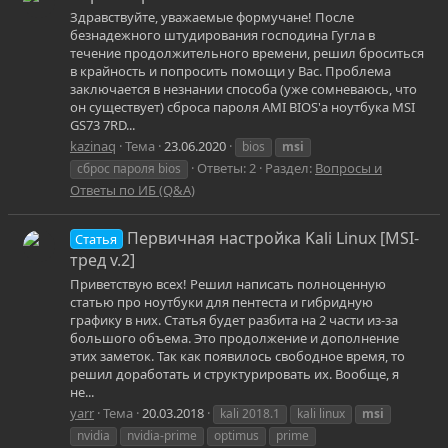
Здравствуйте, уважаемые формучане! После
безнадежного штудирования господина Гугла в
течение продолжительного времени, решил броситься
в крайность и попросить помощи у Вас. Проблема
заключается в незнании способа (уже сомневаюсь, что
он существует) сброса пароля AMI BIOS'а ноутбука MSI
GS73 7RD...
kazinaq
Тема
23.06.2020
bios
msi
Ответы: 2
Раздел:
Вопросы и
сброс пароля bios
Ответы по ИБ (Q&A)
Первичная настройка Kali Linux [MSI-
Статья
тред v.2]
Приветствую всех! Решил написать полноценную
статью про ноутбуки для пентеста и гибридную
графику в них. Статья будет разбита на 2 части из-за
большого объема. Это продолжение и дополнение
этих заметок. Так как появилось свободное время, то
решил доработать и структурировать их. Вообще, я
не...
yarr
Тема
20.03.2018
kali 2018.1
kali linux
msi
nvidia
nvidia-prime
optimus
prime