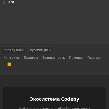
Теги
Codeby Dark
Русский (RU)
Контакты
Правила
Безопасность
Помощь
Главная
R
S
S
Экосистема Codeby
Всё для развития в кибербезопасности