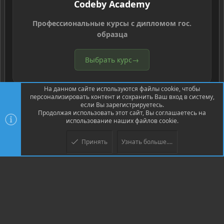
Codeby Academy
Профессиональные курсы с дипломом гос.
образца
Выбрать курс
→
На данном сайте используются файлы cookie, чтобы
персонализировать контент и сохранить Ваш вход в систему,
если Вы зарегистрируетесь.
Продолжая использовать этот сайт, Вы соглашаетесь на
использование наших файлов cookie.
®
Community platform by XenForo
© 2010-2026 XenForo Ltd.
Перевод
®
от Jumuro
Принять
Узнать больше....
Верх
Низ
XenPorta 2 PRO
© Jason Axelrod of
8WAYRUN