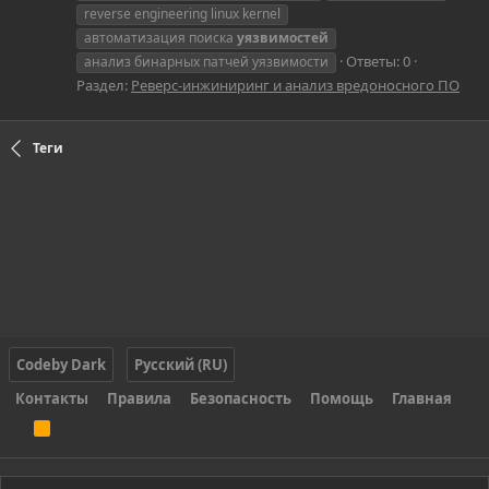
reverse engineering linux kernel
автоматизация поиска
уязвимостей
Ответы: 0
анализ бинарных патчей уязвимости
Раздел:
Реверс-инжиниринг и анализ вредоносного ПО
Теги
Codeby Dark
Русский (RU)
Контакты
Правила
Безопасность
Помощь
Главная
R
S
S