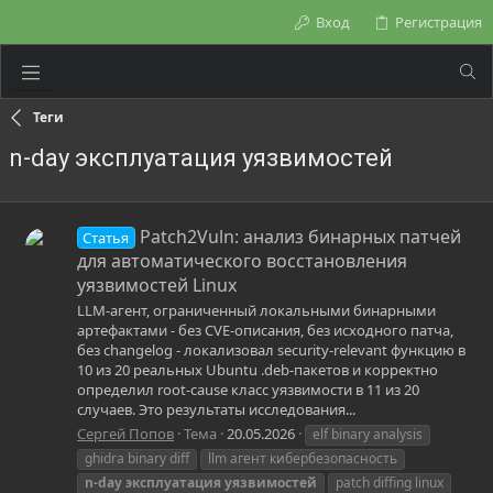
Вход
Регистрация
Теги
n-day эксплуатация уязвимостей
Patch2Vuln: анализ бинарных патчей
Статья
для автоматического восстановления
уязвимостей Linux
LLM-агент, ограниченный локальными бинарными
артефактами - без CVE-описания, без исходного патча,
без changelog - локализовал security-relevant функцию в
10 из 20 реальных Ubuntu .deb-пакетов и корректно
определил root-cause класс уязвимости в 11 из 20
случаев. Это результаты исследования...
Сергей Попов
Тема
20.05.2026
elf binary analysis
ghidra binary diff
llm агент кибербезопасность
n-day
эксплуатация
уязвимостей
patch diffing linux