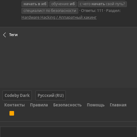
начать
в
иб
обучение
иб
с чего
начать
свой путь?
Ответы: 111
Раздел:
специалист по безопасности
Hardware Hacking / Аппаратный хакинг
Теги
Codeby Dark
Русский (RU)
Контакты
Правила
Безопасность
Помощь
Главная
R
S
S