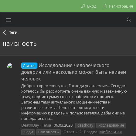
Вход
Регистрация
Теги
наивность
Исследование человеческого
Статья
доверия или насколько может быть наивен
человек
Доброго времени суток, Господа уважаемые... Сегодня
хотелось бы рассмотреть очень важную и заезженную
тему, подбив сумму со всех пабликов и прочего.
Затронем тему актуального мошенничества и
различные схемы. Цель есть одно: донести
информацию к рядовым пользователям, дабы они не
попадались на...
DeathDay
Тема
06.03.2020
deathday
исследование
Ответы: 2
Раздел:
Мобильная
люди
наивность