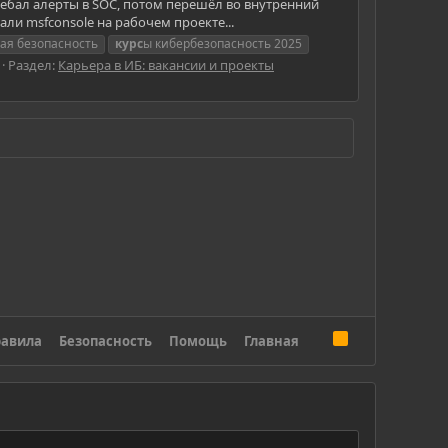
ребал алерты в SOC, потом перешёл во внутренний
али msfconsole на рабочем проекте...
ная безопасность
курс
ы кибербезопасность 2025
Раздел:
Карьера в ИБ: вакансии и проекты
R
авила
Безопасность
Помощь
Главная
S
S