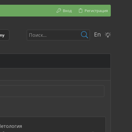
Вход
Регистрация
En
emy
 Нетология