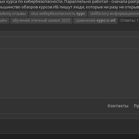
ных курса по кибербезопасности. Параллельно работал - сначала разг
большинство обзоров курсов ИБ пишут люди, которые ни разу не открыв
cademy отзывы
otus кибербезопасность
курс
skillfactory информацион
Ответы: 1
лайн
обучение этичный хакинг 2025
сравнение
курс
ов
иб
Контакты
Пр