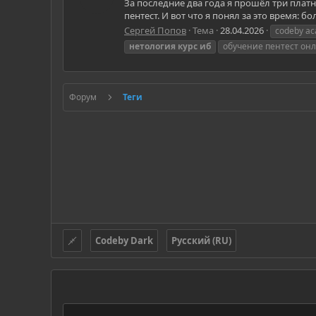
За последние два года я прошёл три плат
пентест. И вот что я понял за это время: 
Сергей Попов
Тема
28.04.2026
codeby a
нетология
курс
иб
обучение пентест он
Форум
Теги
Codeby Dark
Русский (RU)