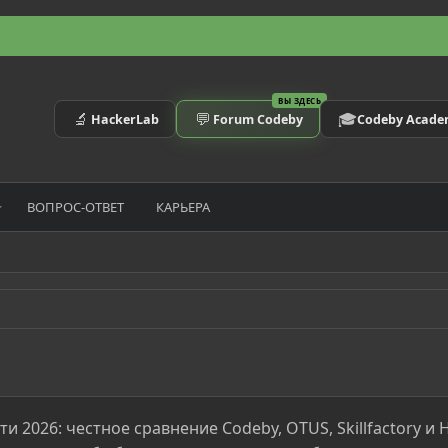
ВЫ ЗДЕСЬ
🔬
💬
🎓
HackerLab
Forum Codeby
Codeby Acad
ВОПРОС-ОТВЕТ
КАРЬЕРА
и 2026: честное сравнение Codeby, OTUS, Skillfactory и