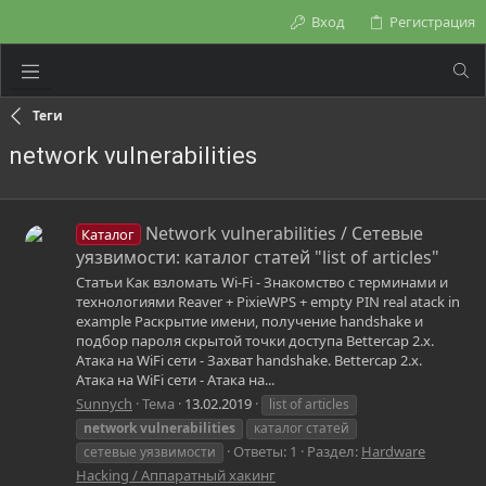
Вход
Регистрация
Теги
network vulnerabilities
Network vulnerabilities / Сетевые
Каталог
уязвимости: каталог статей "list of articles"
Статьи Как взломать Wi-Fi - Знакомство с терминами и
технологиями Reaver + PixieWPS + empty PIN real atack in
example Раскрытие имени, получение handshake и
подбор пароля скрытой точки доступа Bettercap 2.x.
Атака на WiFi сети - Захват handshake. Bettercap 2.x.
Атака на WiFi сети - Атака на...
Sunnych
Тема
13.02.2019
list of articles
network
vulnerabilities
каталог статей
Ответы: 1
Раздел:
Hardware
сетевые уязвимости
Hacking / Аппаратный хакинг