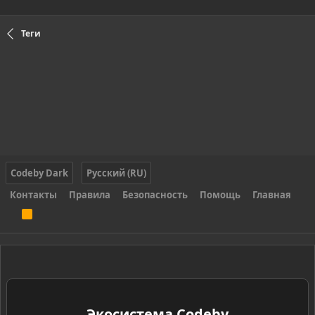
Теги
Codeby Dark
Русский (RU)
Контакты
Правила
Безопасность
Помощь
Главная
R
S
S
Экосистема Codeby