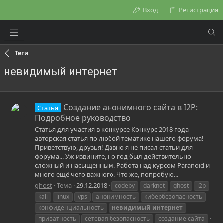
Вход
Регистрация
Теги
невидимый интернет
Создание анонимного сайта в I2P:
Статья
Подробное руководство
Статья для участия в конкурсе Конкурс 2018 года -
авторская статья по любой тематике нашего форума!
Приветствую, друзья! Давно я не писал статьи для
форума... Уж извините, но год был действительно
сложный и насыщенным. Работа над курсом Paranoid и
много ещё чего важного. Что же, попробую...
ghost
Тема
29.12.2018
codeby
darknet
ghost
i2p
kali
linux
vps
анонимность
кибербезопасность
конфиденциальность
невидимый
интернет
приватность
сетевая безопасность
создание сайта