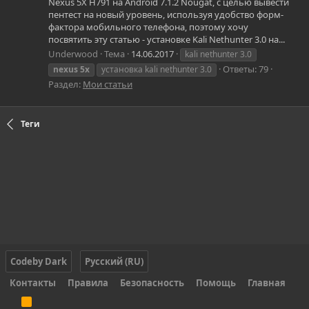
Nexus 5X H791 на Android 7.1.2 Nougat, с целью вывести
пентест на новый уровень, используя удобство форм-
фактора мобильного телефона, поэтому хочу
посвятить эту статью - установке Kali Nethunter 3.0 на...
Underwood
Тема
14.06.2017
kali nethunter 3.0
Ответы: 79
nexus
5x
установка kali nethunter 3.0
Раздел:
Мои статьи
Теги
Codeby Dark
Русский (RU)
Контакты
Правила
Безопасность
Помощь
Главная
R