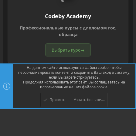
Codeby Academy
Профессиональные курсы с дипломом гос.
образца
Выбрать курс
→
На данном сайте используются файлы cookie, чтобы
персонализировать контент и сохранить Ваш вход в систему,
если Вы зарегистрируетесь.
Продолжая использовать этот сайт, Вы соглашаетесь на
использование наших файлов cookie.
®
Community platform by XenForo
© 2010-2026 XenForo Ltd.
Перевод
®
от Jumuro
Принять
Узнать больше....
Верх
Низ
XenPorta 2 PRO
© Jason Axelrod of
8WAYRUN