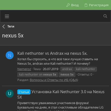
Вход
Регистрация
Теги
nexus 5x
Kali nethunter vs Andrax на nexus 5x.
N
Хотел бы спросить, а что всё таки лучше ставить на
Nexus 5x, andrax или Kali nethunter? И почему?
Nemeroz
Тема
20.07.2019
andrax
kali nethunter
Ответы: 0
kali nethunter on
nexus
5x
nexus
5x
Раздел:
Вопросы и Ответы по ИБ (Q&A)
Установка Kali Nethunter 3.0 на Nexus
Статья
U
5X
Приветствую уважаемых участников форума!
Буквально на днях, я стал счастливым обладателем LG