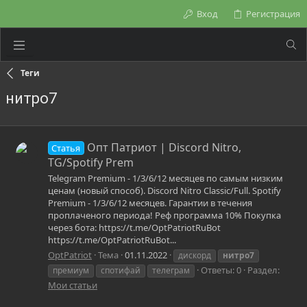
Вход
Регистрация
Теги
нитро7
Опт Патриот | Discord Nitro,
Статья
TG/Spotify Prem
Telegram Premium - 1/3/6/12 месяцев по самым низким
ценам (новый способ). Discord Nitro Classic/Full. Spotify
Premium - 1/3/6/12 месяцев. Гарантии в течения
проплаченого периода! Реф программа 10% Покупка
через бота: https://t.me/OptPatriotRuBot
https://t.me/OptPatriotRuBot...
OptPatriot
Тема
01.11.2022
дискорд
нитро7
Ответы: 0
Раздел:
премиум
спотифай
телеграм
Мои статьи