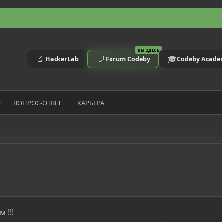
ВЫ ЗДЕСЬ
🔬
💬
🎓
HackerLab
Forum Codeby
Codeby Acad
ВОПРОС-ОТВЕТ
КАРЬЕРА
 !!!