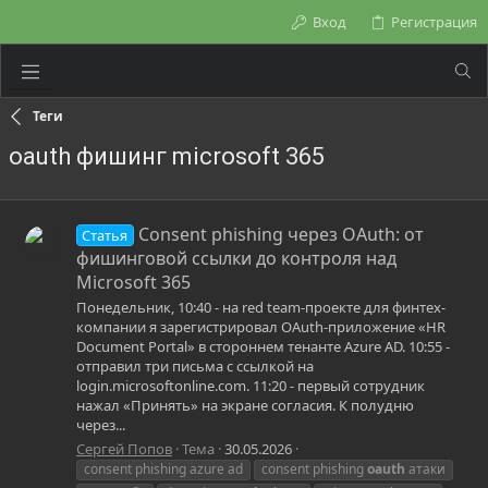
Вход
Регистрация
Теги
oauth фишинг microsoft 365
Consent phishing через OAuth: от
Статья
фишинговой ссылки до контроля над
Microsoft 365
Понедельник, 10:40 - на red team-проекте для финтех-
компании я зарегистрировал OAuth-приложение «HR
Document Portal» в стороннем тенанте Azure AD. 10:55 -
отправил три письма с ссылкой на
login.microsoftonline.com. 11:20 - первый сотрудник
нажал «Принять» на экране согласия. К полудню
через...
Сергей Попов
Тема
30.05.2026
consent phishing azure ad
consent phishing
oauth
атаки