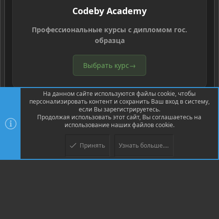
Codeby Academy
Профессиональные курсы с дипломом гос.
образца
Выбрать курс
→
На данном сайте используются файлы cookie, чтобы
персонализировать контент и сохранить Ваш вход в систему,
если Вы зарегистрируетесь.
Продолжая использовать этот сайт, Вы соглашаетесь на
использование наших файлов cookie.
®
Community platform by XenForo
© 2010-2026 XenForo Ltd.
Перевод
®
от Jumuro
Принять
Узнать больше....
Верх
Низ
XenPorta 2 PRO
© Jason Axelrod of
8WAYRUN