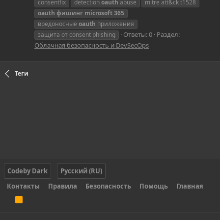
consentfix
detection
oauth
abuse
mitre att&ck t1528
oauth
фишинг
microsoft
365
вредоносные
oauth
приложения
Ответы: 0
Раздел:
защита от consent phishing
Облачная безопасность и DevSecOps
Теги
Codeby Dark
Русский (RU)
Контакты
Правила
Безопасность
Помощь
Главная
R
S
S