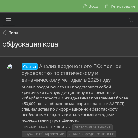
Вход
Регистрация
Теги
обфускация кода
Анализ вредоносного ПО: полное
Статья
руководство по статическому и
динамическому методам в 2025 году
Анализ вредоносного ПО представляет собой
критически важную дисциплину в современной
кибербезопасности. С ежедневным появлением более
450,000 новых образцов малвари по данным AV-TEST,
специалистам по информационной безопасности
необходимо владеть комплексными методами
исследования угроз. Данное...
Luxkerr
Тема
17.08.2025
ransomware анализ
spyware обнаружение
анализ вредоносного по