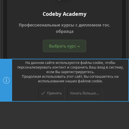
Codeby Academy
Профессиональные курсы с дипломом гос.
образца
Выбрать курс
→
На данном сайте используются файлы cookie, чтобы
персонализировать контент и сохранить Ваш вход в систему,
если Вы зарегистрируетесь.
Продолжая использовать этот сайт, Вы соглашаетесь на
использование наших файлов cookie.
®
Community platform by XenForo
© 2010-2026 XenForo Ltd.
Перевод
®
от Jumuro
Принять
Узнать больше....
Верх
Низ
XenPorta 2 PRO
© Jason Axelrod of
8WAYRUN