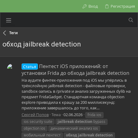
Вход
Регистрация
Теги
обход jailbreak detection
Пентест iOS приложений: от
Статья
установки Frida до обхода jailbreak detection
На аудите финтех-приложения под iOS мы упёрлись в
трёхслойную jailbreak detection - файловые проверки,
sandbox-запись в /private и анализ загруженных dylib на
предмет FridaGadget. Стандартная команда objection
explore приводила к крашу за 200 миллисекунд:
приложение завершалось до того, как...
Сергей Попов
Тема
02.06.2026
frida ios
ios security suite
jailbreak
detection
bypass
objection ios
динамический анализ ios
мобильный пентест
обход
jailbreak
detection