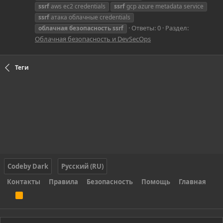
ssrf
aws ec2 credentials
ssrf
gcp azure metadata service
ssrf
атака облачные credentials
Ответы: 0
Раздел:
облачная
безопасность
ssrf
Облачная безопасность и DevSecOps
Теги
Codeby Dark
Русский (RU)
Контакты
Правила
Безопасность
Помощь
Главная
R
S
S