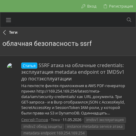
Вход
Регистрация
Теги
облачная безопасность ssrf
SSRF атака на облачные credentials:
Статья
эксплуатация metadata endpoint от IMDSv1
до постэксплуатации
На пентесте финтех-приложения в AWS PDF-генератор
принял http://169.254.169.254/latest/meta-
data/iam/security-credentials/ как URL документа. Три
GET-запроса - и в Burp отобразился JSON с AccessKeyId,
SecretAccessKey и SessionToken IAM-роли, у которой
были права на S3 и DynamoDB. Одиннадцать...
Сергей Попов
Тема
11.05.2026
imdsv1 эксплуатация
imdsv2 обход защиты
instance metadata service атака
metadata endpoint 169.254.169.254