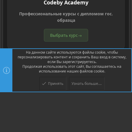
Codeby Academy
Профессиональные курсы с дипломом гос.
образца
Выбрать курс
→
На данном сайте используются файлы cookie, чтобы
персонализировать контент и сохранить Ваш вход в систему,
если Вы зарегистрируетесь.
Продолжая использовать этот сайт, Вы соглашаетесь на
использование наших файлов cookie.
®
Community platform by XenForo
© 2010-2026 XenForo Ltd.
Перевод
®
от Jumuro
Принять
Узнать больше....
Верх
Низ
XenPorta 2 PRO
© Jason Axelrod of
8WAYRUN