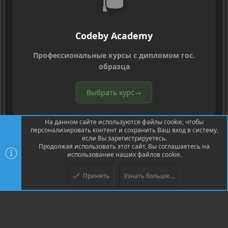
🎓
Codeby Academy
Профессиональные курсы с дипломом гос.
образца
Выбрать курс
→
На данном сайте используются файлы cookie, чтобы
персонализировать контент и сохранить Ваш вход в систему,
если Вы зарегистрируетесь.
Продолжая использовать этот сайт, Вы соглашаетесь на
использование наших файлов cookie.
®
Community platform by XenForo
© 2010-2026 XenForo Ltd.
Перевод
®
от Jumuro
Принять
Узнать больше....
Верх
Низ
XenPorta 2 PRO
© Jason Axelrod of
8WAYRUN