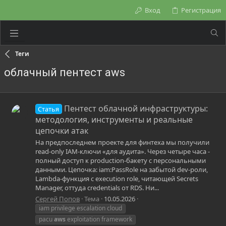
Вход
Регистрация
Теги
облачный пентест aws
Пентест облачной инфраструктуры:
Статья
методология, инструменты и реальные
цепочки атак
На предпоследнем проекте для финтеха мы получили
read-only IAM-ключи «для аудита». Через четыре часа -
полный доступ к production-бакету с персональными
данными. Цепочка: iam:PassRole на забытой dev-роли,
Lambda-функция с execution role, читающей Secrets
Manager, оттуда credentials от RDS. Ни...
Сергей Попов
Тема
10.05.2026
iam privilege escalation cloud
pacu
aws
exploitation framework