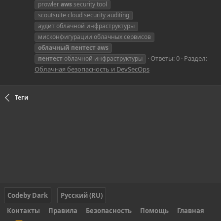
prowler
aws
security tool
scoutsuite cloud security auditing
аудит облачной инфраструктуры
мисконфигурации облачных сервисов
облачный
пентест
aws
Ответы: 0
Раздел:
пентест
облачной инфраструктуры
Облачная безопасность и DevSecOps
Теги
Codeby Dark
Русский (RU)
Контакты
Правила
Безопасность
Помощь
Главная