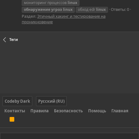
мониторинг процессов
linux
Ответы: 0
обнаружение
угроз
linux
обход edr
linux
Раздел:
Этичный хакинг и тестирование на
проникновение
Теги
Codeby Dark
Русский (RU)
Контакты
Правила
Безопасность
Помощь
Главная
R
S
S