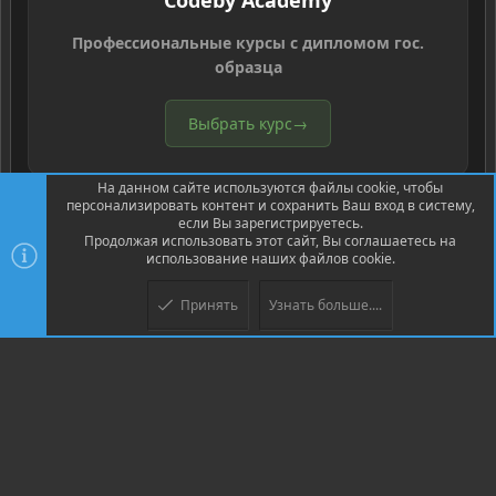
Codeby Academy
Профессиональные курсы с дипломом гос.
образца
Выбрать курс
→
На данном сайте используются файлы cookie, чтобы
персонализировать контент и сохранить Ваш вход в систему,
если Вы зарегистрируетесь.
Продолжая использовать этот сайт, Вы соглашаетесь на
использование наших файлов cookie.
®
Community platform by XenForo
© 2010-2026 XenForo Ltd.
Перевод
®
от Jumuro
Принять
Узнать больше....
Верх
Низ
XenPorta 2 PRO
© Jason Axelrod of
8WAYRUN