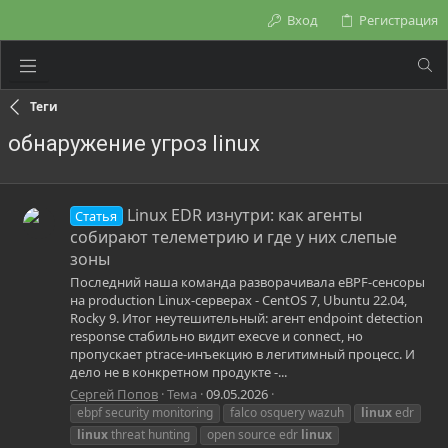
Вход
Регистрация
Теги
обнаружение угроз linux
Linux EDR изнутри: как агенты
Статья
собирают телеметрию и где у них слепые
зоны
Последний наша команда разворачивала eBPF-сенсоры
на production Linux-серверах - CentOS 7, Ubuntu 22.04,
Rocky 9. Итог неутешительный: агент endpoint detection
response стабильно видит execve и connect, но
пропускает ptrace-инъекцию в легитимный процесс. И
дело не в конкретном продукте -...
Сергей Попов
Тема
09.05.2026
ebpf security monitoring
falco osquery wazuh
linux
edr
linux
threat hunting
open source edr
linux