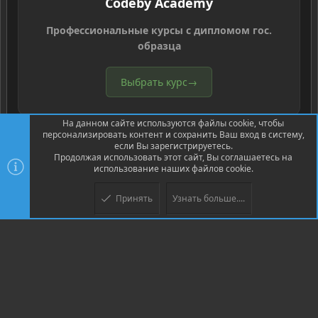
Codeby Academy
Профессиональные курсы с дипломом гос.
образца
Выбрать курс
→
На данном сайте используются файлы cookie, чтобы
персонализировать контент и сохранить Ваш вход в систему,
если Вы зарегистрируетесь.
Продолжая использовать этот сайт, Вы соглашаетесь на
использование наших файлов cookie.
®
Community platform by XenForo
© 2010-2026 XenForo Ltd.
Перевод
®
от Jumuro
Принять
Узнать больше....
Верх
Низ
XenPorta 2 PRO
© Jason Axelrod of
8WAYRUN