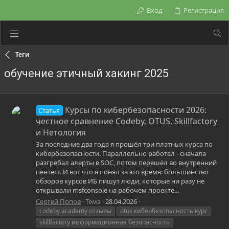
Вход
Регистрация
Теги
обучение этичный хакинг 2025
Курсы по кибербезопасности 2026:
Статья
честное сравнение Codeby, OTUS, Skillfactory
и Нетология
За последние два года я прошёл три платных курса по
кибербезопасности. Параллельно работал - сначала
разгребал алерты в SOC, потом перешёл во внутренний
пентест. И вот что я понял за это время: большинство
обзоров курсов ИБ пишут люди, которые ни разу не
открывали msfconsole на рабочем проекте...
Сергей Попов
Тема
28.04.2026
codeby academy отзывы
otus кибербезопасность курс
skillfactory информационная безопасность