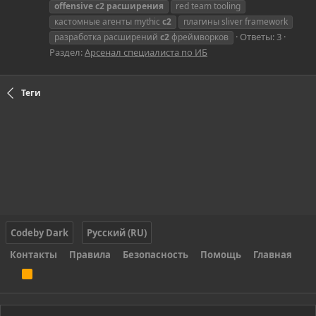
offensive
c2
расширения
red team tooling
кастомные агенты mythic
c2
плагины sliver framework
Ответы: 3
разработка расширений
c2
фреймворков
Раздел:
Арсенал специалиста по ИБ
Теги
Codeby Dark
Русский (RU)
Контакты
Правила
Безопасность
Помощь
Главная
R
S
S