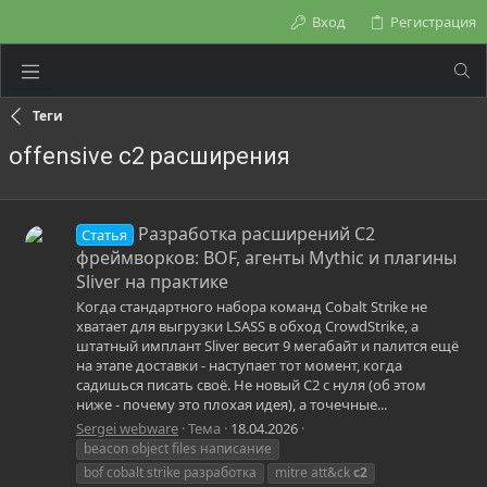
Вход
Регистрация
Теги
offensive c2 расширения
Разработка расширений C2
Статья
фреймворков: BOF, агенты Mythic и плагины
Sliver на практике
Когда стандартного набора команд Cobalt Strike не
хватает для выгрузки LSASS в обход CrowdStrike, а
штатный имплант Sliver весит 9 мегабайт и палится ещё
на этапе доставки - наступает тот момент, когда
садишься писать своё. Не новый C2 с нуля (об этом
ниже - почему это плохая идея), а точечные...
Sergei webware
Тема
18.04.2026
beacon object files написание
bof cobalt strike разработка
mitre att&ck
c2