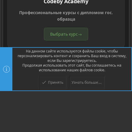
Codeby Academy
Профессиональные курсы с дипломом гос.
образца
Выбрать курс
→
На данном сайте используются файлы cookie, чтобы
персонализировать контент и сохранить Ваш вход в систему,
если Вы зарегистрируетесь.
Продолжая использовать этот сайт, Вы соглашаетесь на
использование наших файлов cookie.
®
Community platform by XenForo
© 2010-2026 XenForo Ltd.
Перевод
®
от Jumuro
Принять
Узнать больше....
Верх
Низ
XenPorta 2 PRO
© Jason Axelrod of
8WAYRUN