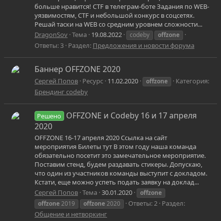
больше нравится! CTF в телеграм‑боте Задания по WEB-
уязвимостям, CTF и небольшой конкурс в соцсетях.
Решай таски на WEB со средним уровнем сложности...
DragonSov
Тема
19.08.2022
codeby
offzone
Ответы: 3
Раздел:
Предложения и новости форума
Баннер OFFZONE 2020
Сергей Попов
Ресурс
11.02.2020
Категория:
offzone
Брендинг codeby
OFFZONE и Codeby 16 и 17 апреля
Решено
2020
OFFZONE 16-17 апреля 2020 Ссылка на сайт
мероприятия Билеты тут В этом году наша команда
обязательно посетит это замечательное мероприятие.
Поставим стенд, будем раздавать стикеры. Допускаю,
что один из участников команды выступит с докладом.
Кстати, еще можно успеть подать заявку на доклад...
Сергей Попов
Тема
30.01.2020
offzone
Ответы: 2
Раздел:
offzone
2019
offzone
2020
Общение и нетворкинг