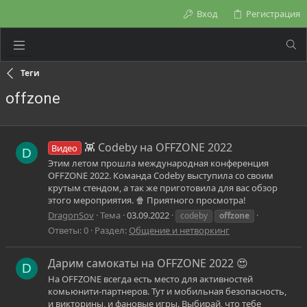
Вход
Регистрация
Теги
offzone
👾 Codeby на OFFZONE 2022
Видео
D
Этим летом прошла международная конференция
OFFZONE 2022. Команда Codeby выступила со своим
крутым стендом, а так же приготовила для вас обзор
этого мероприятия. 🍿 Приятного просмотра!
DragonSov
Тема
03.09.2022
codeby
offzone
Ответы: 0
Раздел:
Общение и нетворкинг
Дарим самокаты на OFFZONE 2022 😍
D
На OFFZONE всегда есть место для активностей
комьюнити‑партнеров. Тут и мобильная безопасность,
и викторины, и фановые игры. Выбирай, что тебе