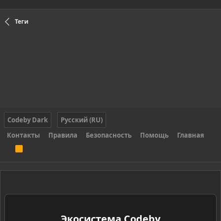
Теги
Codeby Dark
Русский (RU)
Контакты
Правила
Безопасность
Помощь
Главная
R
S
S
Экосистема Codeby