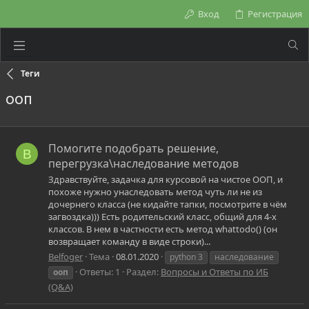
Вход
Регистрация
Теги
ооп
Помогите подобрать решение,
B
перегрузка\наследование методов
Здравствуйте, задачка для курсовой на чистое ООП, и
похоже нужно унаследовать метод чуть ли не из
дочернего класса (не кидайте тапки, посмотрите в чём
загвоздка))) Есть родительский класс, общий для 4-х
классов. В нем в частности есть метод whattodo() (он
возвращает команду в виде строки)...
Belfoger
Тема
08.01.2020
python 3
наследование
Ответы: 1
Раздел:
Вопросы и Ответы по ИБ
ооп
(Q&A)