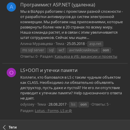
Программист ASP.NET (удаленка)
А
Мы в BizApps работаем с проектами разной сложности -
от разработки антивирусов до систем электронной
коммерции. Мы работаем над приложениями, которые
развернуты более чем в 20 странах по всему миру.
Наша команда растет, и в связи с этим увеличивается
штат сотрудников. Сейчас мы ищем...
Алина Муравцева
Тема
25.05.2018
asp.net
ms sql server
sql
wcf
английскийязык
ооп
Ответы: 0
Раздел:
Карьера в ИБ: вакансии и проекты
LS+ООП и утечки памяти
O
Коллеги, кто баловался в LS с таким чудным объектом
как CLASS. Необходимо ли обязательно объявлять
деструктор, пусть даже и пустой? Не его ли отсутствие
приводит к утечкам памяти? Help однозначного ответа
не даёт.
odyssey
Тема
28.08.2017
Ответы: 5
lss
ооп
Раздел:
Lotus - Forms, LS и @
Теги