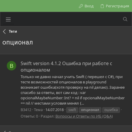
Вход
Регистрация
Теги
опционал
Swift version 4.1.2 Ошибка при работе с
B
опционалом
Только не давно начал учить Swift ( перешел с C#), при
тесте возможностей опционалов в playground
возникает ошибка(хотя проверку на nil делаю). Заранее
спасибо за ответы, вот сам код : var
opcionalMaybeNumber: Int? = nil if opcionalMaybeNumber
== nil // местами условия менял {...
B3412
Тема
14.07.2018
swift
опционал
ошибка
Ответы: 0
Раздел:
Вопросы и Ответы по ИБ (Q&A)