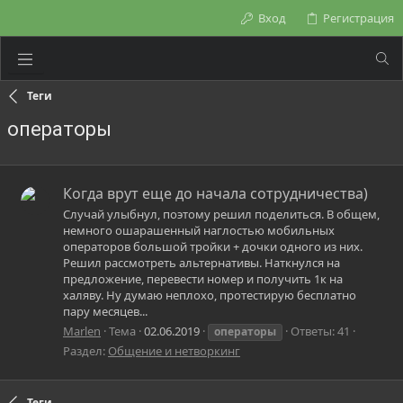
Вход
Регистрация
Теги
операторы
Когда врут еще до начала сотрудничества)
Случай улыбнул, поэтому решил поделиться. В общем,
немного ошарашенный наглостью мобильных
операторов большой тройки + дочки одного из них.
Решил рассмотреть альтернативы. Наткнулся на
предложение, перевести номер и получить 1к на
халяву. Ну думаю неплохо, протестирую бесплатно
пару месяцев...
Marlen
Тема
02.06.2019
Ответы: 41
операторы
Раздел:
Общение и нетворкинг
Теги