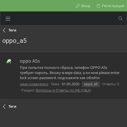
Вход
Регистрация
Теги
oppo_a5
oppo A5s
При попытке полного сброса, телефон OPPO A5s
требует пароль. Вхожу в wipe data, a он мне please enter
lock screen password. подскажите как обойти
иван коваленко
Тема
01.05.2020
Ответы: 0
oppo_a5
Раздел:
Вопросы и Ответы по ИБ (Q&A)
Теги