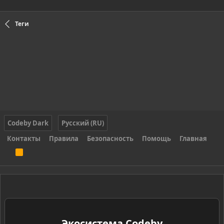
Теги
Codeby Dark
Русский (RU)
Контакты
Правила
Безопасность
Помощь
Главная
R
S
S
Экосистема Codeby