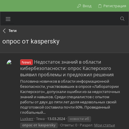
Вход
Регистрация
Теги
опрос от kaspersky
Недостаток знаний в области
News
кибербезопасности: опрос Касперского
выявил проблемы и предложил решения
Половина новичков в области информационной
безопасности, участвовавших в опросе «Лаборатории
Касперского», допускали ошибки из-за недостаточных
знаний и навыков. Среди специалистов с опытом
работы от двух до пяти лет доля недовольных своей
подготовкой составила почти 60%. Проведенный
глобальный...
Luxkerr
Тема
13.03.2024
новости иб
Ответы: 0
Раздел:
Мои статьи
опрос
от
kaspersky