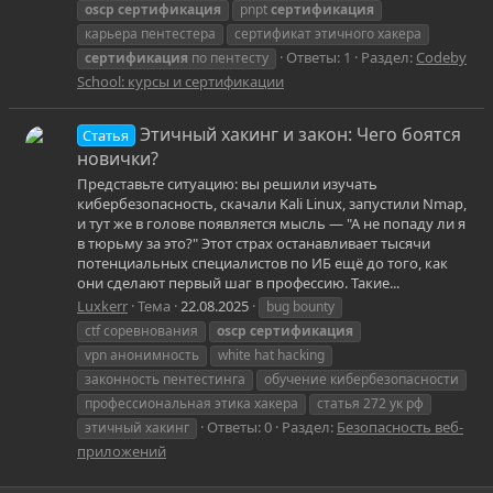
oscp
сертификация
pnpt
сертификация
карьера пентестера
сертификат этичного хакера
Ответы: 1
Раздел:
Codeby
сертификация
по пентесту
School: курсы и сертификации
Этичный хакинг и закон: Чего боятся
Статья
новички?
Представьте ситуацию: вы решили изучать
кибербезопасность, скачали Kali Linux, запустили Nmap,
и тут же в голове появляется мысль — "А не попаду ли я
в тюрьму за это?" Этот страх останавливает тысячи
потенциальных специалистов по ИБ ещё до того, как
они сделают первый шаг в профессию. Такие...
Luxkerr
Тема
22.08.2025
bug bounty
ctf соревнования
oscp
сертификация
vpn анонимность
white hat hacking
законность пентестинга
обучение кибербезопасности
профессиональная этика хакера
статья 272 ук рф
Ответы: 0
Раздел:
Безопасность веб-
этичный хакинг
приложений