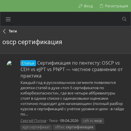
Вход
Регистрация
Теги
oscp сертификация
Сертификация по пентесту: OSCP vs
Статья
CEH vs eJPT vs PNPT — честное сравнение от
практика
Каждый год в русскоязычном сегменте появляются
десятки статей в духе «топ-5 сертификатов по
кибербезопасности», где все четыре аббревиатуры
стоят в одном списке с одинаковыми оценками
«отлично подходит для начинающих» (полный разбор
курсов и сертификаций с учётом уровня и цели - в гайде
по...
Сергей Попов
Тема
09.04.2026
ceh vs
oscp
ejpt сертификат
offsec
сертификация