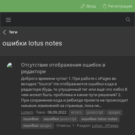
Вход
Регистрация
Теги
ошибки lotus notes
Отсутствие отображения ошибок в
редакторе
Доброго времени суток! 1. При работе с xPages во
вкладке "Source" Не отображаются ошибки кода в
редакторе (будь то упущенный тег или ещё что либо) В
чем может быть проблема и какие пути решения? 2.
При сохранении кода и ребилде проекта не происходит
никаких изменений на странице, пока не...
Lotern
Тема
06.09.2022
errors
javascript
xpages
ошибки
ошибки
javascript
ошибки
lotus
notes
Ответы: 1
Раздел:
Lotus - XPages
ошибки
xpages