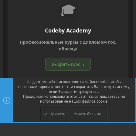
🎓
Codeby Academy
Профессиональные курсы с дипломом гос.
образца
Выбрать курс
→
На данном сайте используются файлы cookie, чтобы
персонализировать контент и сохранить Ваш вход в систему,
если Вы зарегистрируетесь.
Продолжая использовать этот сайт, Вы соглашаетесь на
использование наших файлов cookie.
®
Community platform by XenForo
© 2010-2026 XenForo Ltd.
Перевод
®
от Jumuro
Принять
Узнать больше....
Верх
Низ
XenPorta 2 PRO
© Jason Axelrod of
8WAYRUN