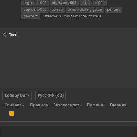
otg-ident-002
otg-ident-003
otg-ident-004
otg-ident-005
owasp
owasp testing guide
pentest
Ответы: 3
Раздел:
Мои статьи
пентест
Теги
Codeby Dark
Русский (RU)
Контакты
Правила
Безопасность
Помощь
Главная
R
S
S