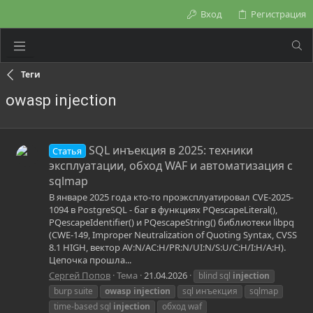
Вход
Регистрация
Теги
owasp injection
SQL инъекция в 2025: техники
Статья
эксплуатации, обход WAF и автоматизация с
sqlmap
В январе 2025 года кто-то проэксплуатировал CVE-2025-
1094 в PostgreSQL - баг в функциях PQescapeLiteral(),
PQescapeIdentifier() и PQescapeString() библиотеки libpq
(CWE-149, Improper Neutralization of Quoting Syntax, CVSS
8.1 HIGH, вектор AV:N/AC:H/PR:N/UI:N/S:U/C:H/I:H/A:H).
Цепочка прошла...
Сергей Попов
Тема
21.04.2026
blind sql
injection
burp suite
owasp
injection
sql инъекция
sqlmap
time-based sql
injection
обход waf